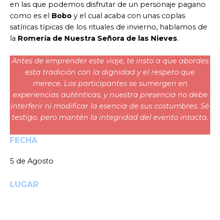
en las que podemos disfrutar de un personaje pagano
como es el
Bobo
y el cual acaba con unas coplas
satíricas típicas de los rituales de invierno, hablamos de
la
Romería de Nuestra Señora de las Nieves
.
Antes de emprender este viaje, te insto a que abordes
esta tradición con la dignidad y el respeto que
merece. Los participantes se sumergen en
experiencias auténticas, y nuestra presencia no debe
interferir ni modificar la esencia de sus costumbres. Sé
testigo, pero mantén la integridad del evento intacta.
FECHA
5 de Agosto
LUGAR