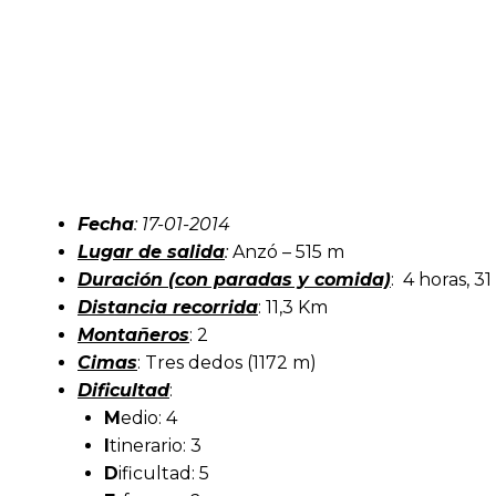
Fecha
: 17-01-2014
Lugar de salida
:
Anzó – 515 m
Duración (con paradas y comida)
: 4 horas, 3
Distancia recorrida
: 11,3 Km
Montañeros
: 2
Cimas
: Tres dedos (1172 m)
Dificultad
:
M
edio: 4
I
tinerario: 3
D
ificultad: 5