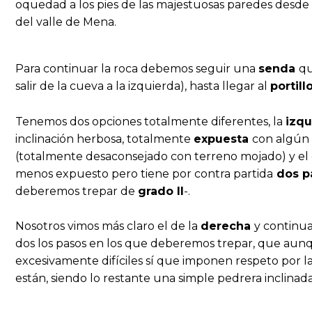
oquedad a los pies de las majestuosas paredes desd
del valle de Mena.
Para continuar la roca debemos seguir una
senda
qu
salir de la cueva a la izquierda), hasta llegar al
portil
Tenemos dos opciones totalmente diferentes, la
izq
inclinación herbosa, totalmente
expuesta
con algún
(totalmente desaconsejado con terreno mojado) y el
menos expuesto pero tiene por contra partida
dos p
deberemos trepar de
grado II
-.
Nosotros vimos más claro el de la
derecha
y continu
dos los pasos en los que deberemos trepar, que aun
excesivamente difíciles sí que imponen respeto por l
están, siendo lo restante una simple pedrera inclinada