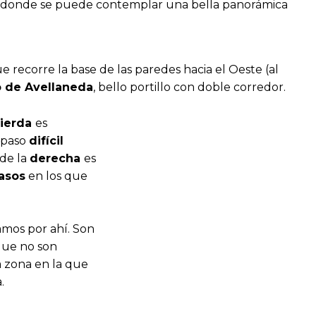
e donde se puede contemplar una bella panorámica
e recorre la base de las paredes hacia el Oeste (al
lo de Avellaneda
, bello portillo con doble corredor.
uierda
es
 paso
difícil
 de la
derecha
es
asos
en los que
amos por ahí. Son
que no son
a zona en la que
.