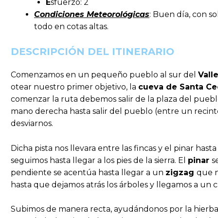
E
sfuerzo: 2
Condiciones Meteorológicas
: Buen día, con s
todo en cotas altas.
DESCRIPCIÓN DEL ITINERARIO
Comenzamos en un pequeño pueblo al sur del
Vall
otear nuestro primer objetivo, la
cueva de Santa Cec
comenzar la ruta debemos salir de la plaza del pueblo 
mano derecha hasta salir del pueblo (entre un recin
desviarnos.
Dicha pista nos llevara entre las fincas y el pinar has
seguimos hasta llegar a los pies de la sierra. El
pinar
s
pendiente se acentúa hasta llegar a un
zigzag
que n
hasta que dejamos atrás los árboles y llegamos a un
Subimos de manera recta, ayudándonos por la hierba, 