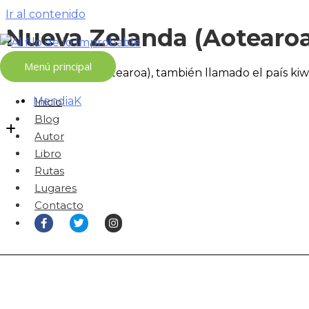
Ir al contenido
Nueva Zelanda (Aotearoa
Menú principal
Nueva Zelanda (Aotearoa), también llamado el país kiwi,
MendiaK
Inicio
Blog
Autor
Libro
Rutas
Lugares
Contacto