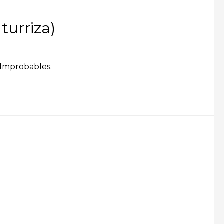
urriza)
 Improbables.