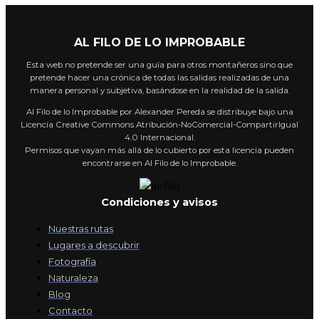
AL FILO DE LO IMPROBABLE
Esta web no pretende ser una guía para otros montañeros sino que
pretende hacer una crónica de todas las salidas realizadas de una
manera personal y subjetiva, basándose en la realidad de la salida.
Al Filo de lo Improbable por Alexander Pereda se distribuye bajo una
Licencia Creative Commons Atribución-NoComercial-CompartirIgual
4.0 Internacional.
Permisos que vayan más allá de lo cubierto por esta licencia pueden
encontrarse en Al Filo de lo Improbable.
Condiciones y avisos
Nuestras rutas
Lugares a descubrir
Fotografía
Naturaleza
Blog
Contacto