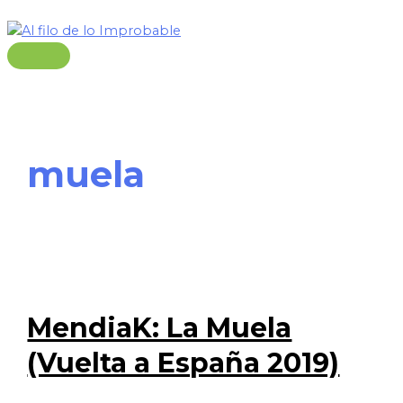
Ir
al
contenido
Menú
principal
muela
MendiaK: La Muela
(Vuelta a España 2019)