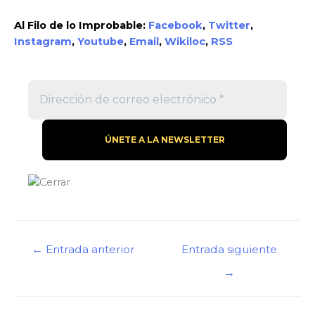
Al Filo de lo Improbable:
Facebook
,
Twitter
,
Instagram
,
Youtube
,
Email
,
Wikiloc
,
RSS
Navegación
←
Entrada anterior
Entrada siguiente
de
→
entradas