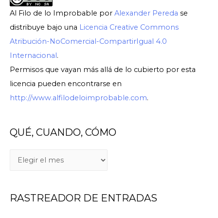
Al Filo de lo Improbable
por
Alexander Pereda
se
distribuye bajo una
Licencia Creative Commons
Atribución-NoComercial-CompartirIgual 4.0
Internacional
.
Permisos que vayan más allá de lo cubierto por esta
licencia pueden encontrarse en
http://www.alfilodeloimprobable.com
.
QUÉ, CUANDO, CÓMO
Q
U
É
RASTREADOR DE ENTRADAS
,
C