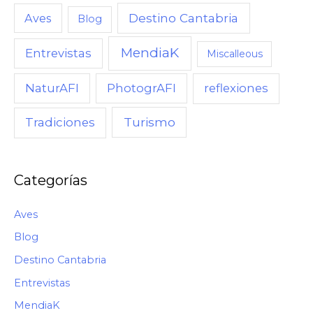
U
Destino Cantabria
Aves
Blog
A
MendiaK
N
Entrevistas
Miscalleous
D
NaturAFI
PhotogrAFI
reflexiones
O
,
Turismo
Tradiciones
C
Ó
M
Categorías
O
Aves
Blog
Destino Cantabria
Entrevistas
MendiaK