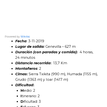
Powered by
Wikiloc
Fecha
: 3-11-2019
Lugar de salida:
Genevilla – 627 m
Duración (con paradas y comida)
:
4 horas,
24 minutos
Distancia recorrida
:
13,7 Km
Montañeros
: 2
Cimas
:
Sierra Txikita (990 m), Humada (1155 m),
Grudo (1363 m) y Ioar (1417 m)
Dificultad
:
M
edio: 2
I
tinerario: 2
D
ificultad: 3
E
sfuerzo: 3