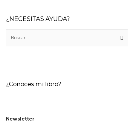
¿NECESITAS AYUDA?
B
u
s
c
a
r
¿Conoces mi libro?
:
Newsletter