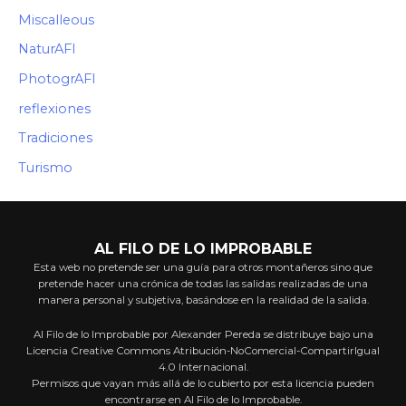
Miscalleous
NaturAFI
PhotogrAFI
reflexiones
Tradiciones
Turismo
AL FILO DE LO IMPROBABLE
Esta web no pretende ser una guía para otros montañeros sino que
pretende hacer una crónica de todas las salidas realizadas de una
manera personal y subjetiva, basándose en la realidad de la salida.
Al Filo de lo Improbable por Alexander Pereda se distribuye bajo una
Licencia Creative Commons Atribución-NoComercial-CompartirIgual
4.0 Internacional.
Permisos que vayan más allá de lo cubierto por esta licencia pueden
encontrarse en Al Filo de lo Improbable.