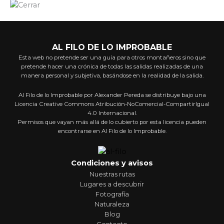
AL FILO DE LO IMPROBABLE
Esta web no pretende ser una guía para otros montañeros sino que
pretende hacer una crónica de todas las salidas realizadas de una
manera personal y subjetiva, basándose en la realidad de la salida.
Al Filo de lo Improbable por Alexander Pereda se distribuye bajo una
Licencia Creative Commons Atribución-NoComercial-CompartirIgual
4.0 Internacional.
Permisos que vayan más allá de lo cubierto por esta licencia pueden
encontrarse en Al Filo de lo Improbable.
Condiciones y avisos
Nuestras rutas
Lugares a descubrir
Fotografía
Naturaleza
Blog
Contacto