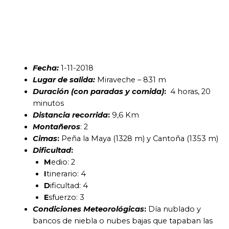
Fecha:
1-11-2018
Lugar de salida:
Miraveche – 831 m
Duración (con paradas y comida)
:
4 horas, 20
minutos
Distancia recorrida
:
9,6 Km
Montañeros
: 2
Cimas
:
Peña la Maya (1328 m) y Cantoña (1353 m)
Dificultad
:
M
edio: 2
I
tinerario: 4
D
ificultad: 4
E
sfuerzo: 3
Condiciones Meteorológicas
:
Día nublado y
bancos de niebla o nubes bajas que tapaban las