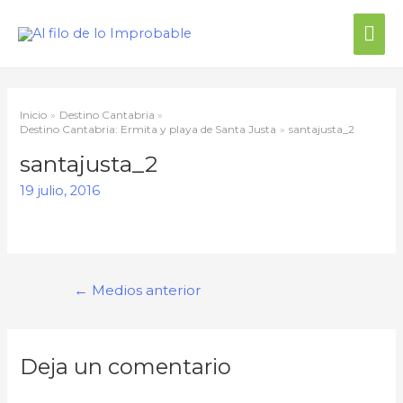
Me
prin
Inicio
Destino Cantabria
Destino Cantabria: Ermita y playa de Santa Justa
santajusta_2
santajusta_2
19 julio, 2016
Navegación
←
Medios anterior
de
entradas
Deja un comentario