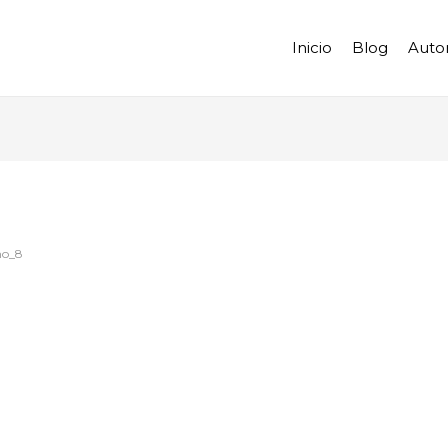
Inicio
Blog
Auto
mo_8