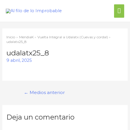
Me
prin
Inicio
MendiaK
Vuelta Integral a Udalatx (Cuevas y cordal)
udalatx25_8
udalatx25_8
9 abril, 2025
Navegación
←
Medios anterior
de
entradas
Deja un comentario