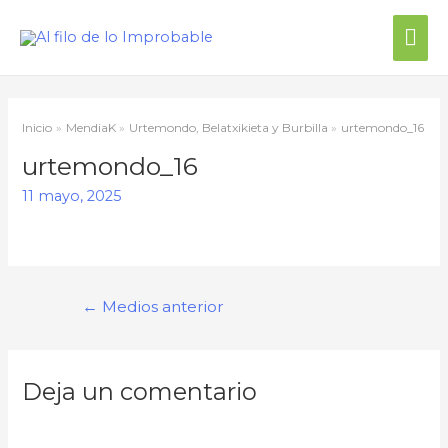
Me
prin
Inicio
MendiaK
Urtemondo, Belatxikieta y Burbilla
urtemondo_16
urtemondo_16
11 mayo, 2025
Navegación
←
Medios anterior
de
entradas
Deja un comentario