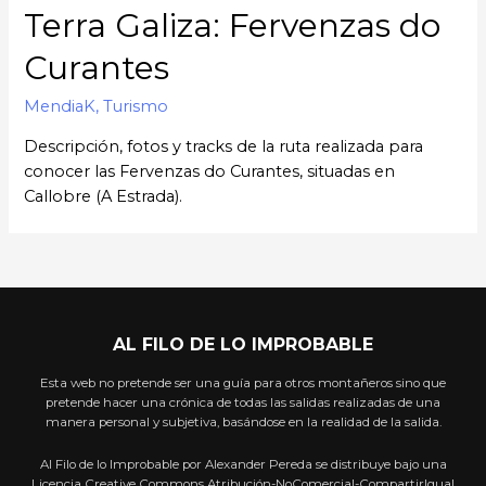
Terra Galiza: Fervenzas do
Curantes
MendiaK
,
Turismo
Descripción, fotos y tracks de la ruta realizada para
conocer las Fervenzas do Curantes, situadas en
Callobre (A Estrada).
AL FILO DE LO IMPROBABLE
Esta web no pretende ser una guía para otros montañeros sino que
pretende hacer una crónica de todas las salidas realizadas de una
manera personal y subjetiva, basándose en la realidad de la salida.
Al Filo de lo Improbable por Alexander Pereda se distribuye bajo una
Licencia Creative Commons Atribución-NoComercial-CompartirIgual