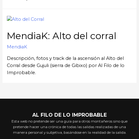
MendiaK: Alto del corral
MendiaK
Descripción, fotos y track de la ascensión al Alto del
Corral desde Gujuli (sierra de Gibixo) por Al Filo de lo
Improbable.
AL FILO DE LO IMPROBABLE
Esta web no pretende ser una guía para otros montañeros sino que
pretende hacer una crónica de todas las salidas realizadas de una
manera personal y subjetiva, basándose en la realidad de la salida.