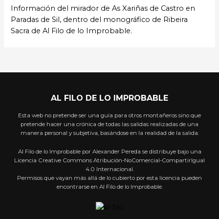
Información del mirador de As Xariñas de Castro en
Paradas de Sil, dentro del monográfico de Ribeira
Sacra de Al Filo de lo Improbable.
AL FILO DE LO IMPROBABLE
Esta web no pretende ser una guía para otros montañeros sino que
pretende hacer una crónica de todas las salidas realizadas de una
manera personal y subjetiva, basándose en la realidad de la salida.
Al Filo de lo Improbable por Alexander Pereda se distribuye bajo una
Licencia Creative Commons Atribución-NoComercial-CompartirIgual
4.0 Internacional.
Permisos que vayan más allá de lo cubierto por esta licencia pueden
encontrarse en Al Filo de lo Improbable.