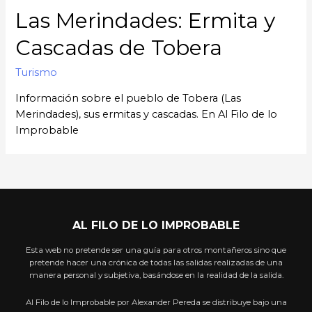
Las Merindades: Ermita y
Cascadas de Tobera
Turismo
Información sobre el pueblo de Tobera (Las
Merindades), sus ermitas y cascadas. En Al Filo de lo
Improbable
AL FILO DE LO IMPROBABLE
Esta web no pretende ser una guía para otros montañeros sino que
pretende hacer una crónica de todas las salidas realizadas de una
manera personal y subjetiva, basándose en la realidad de la salida.
Al Filo de lo Improbable por Alexander Pereda se distribuye bajo una