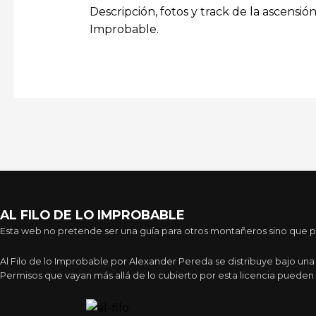
Descripción, fotos y track de la ascensió
Improbable.
AL FILO DE LO IMPROBABLE
Esta web no pretende ser una guía para otros montañeros sino que pre
Al Filo de lo Improbable por Alexander Pereda se distribuye bajo un
Permisos que vayan más allá de lo cubierto por esta licencia pueden 