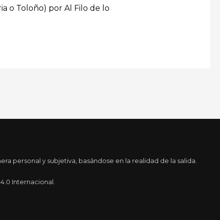
a o Toloño) por Al Filo de lo
a personal y subjetiva, basándose en la realidad de la salida.
.0 Internacional.