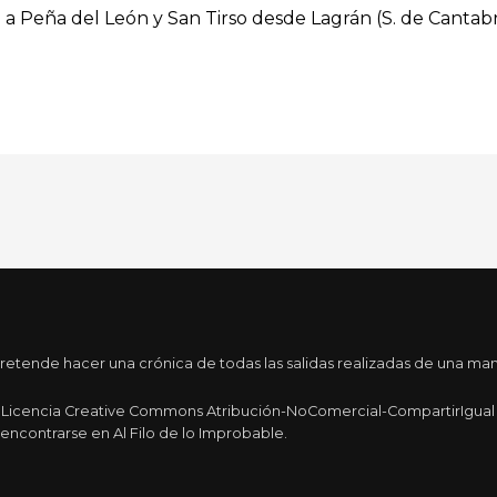
n a Peña del León y San Tirso desde Lagrán (S. de Cantabri
tende hacer una crónica de todas las salidas realizadas de una maner
a Licencia Creative Commons Atribución-NoComercial-CompartirIgual 4
encontrarse en Al Filo de lo Improbable.