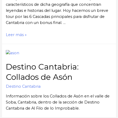
característicos de dicha geografía que concentran
leyendas e historias del lugar. Hoy hacemos un breve
tour por las 6 Cascadas principales para disfrutar de
Cantabria con un bonus final. …
6
Leer más »
+
2
cascadas
para
Destino Cantabria:
disfrutar
en
Collados de Asón
Cantabria
Destino Cantabria
Información sobre los Collados de Asón en el valle de
Soba, Cantabria, dentro de la sección de Destino
Cantabria de Al Filo de lo Improbable.