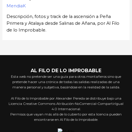
MendiaK
Descripción, fotos y track de la ascensión a Peña
Primera y Atalaya desde Salinas de Añana, por Al Filo
de lo Improbable.
AL FILO DE LO IMPROBABLE
Esta web no pretende ser una guía para otros montañeros sino que
pretende hacer una crónica de todas las salidas realizadas de una
manera personal y subjetiva, basándose en la realidad de la salida.
Al Filo de lo Improbable por Alexander Pereda se distribuye bajo una
Licencia Creative Commons Atribución-NoComercial-CompartirIgual
4.0 Internacional.
Permisos que vayan más allá de lo cubierto por esta licencia pueden
encontrarse en Al Filo de lo Improbable.