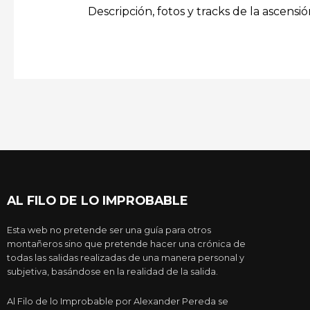
Descripción, fotos y tracks de la ascensió
AL FILO DE LO IMPROBABLE
Esta web no pretende ser una guía para otros
montañeros sino que pretende hacer una crónica de
todas las salidas realizadas de una manera personal y
subjetiva, basándose en la realidad de la salida.
Al Filo de lo Improbable por Alexander Pereda se