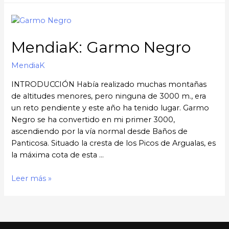
desde
La
Cebadilla
MendiaK: Garmo Negro
(Día
1:
MendiaK
La
Cebadilla
INTRODUCCIÓN Había realizado muchas montañas
–
de altitudes menores, pero ninguna de 3000 m., era
Refugio
un reto pendiente y este año ha tenido lugar. Garmo
de
Negro se ha convertido en mi primer 3000,
Poqueira)
ascendiendo por la vía normal desde Baños de
Panticosa. Situado la cresta de los Picos de Argualas, es
la máxima cota de esta …
MendiaK:
Leer más »
Garmo
Negro