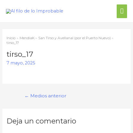
Me
prin
Inicio
MendiaK
San Tirso y Avellanal (por el Puerto Nuevo)
tirso_17
tirso_17
7 mayo, 2025
Navegación
←
Medios anterior
de
entradas
Deja un comentario