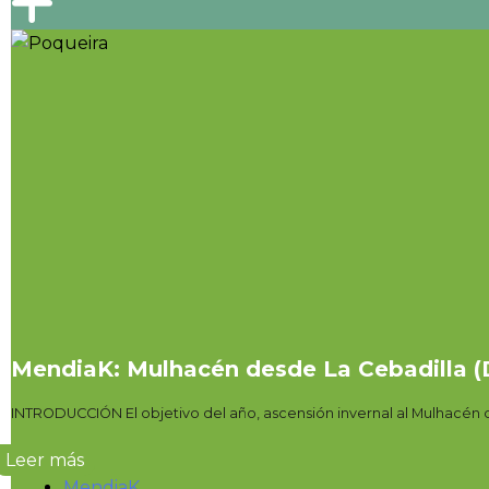
MendiaK: Mulhacén desde La Cebadilla (Dí
INTRODUCCIÓN El objetivo del año, ascensión invernal al Mulhacén de
Leer más
MendiaK