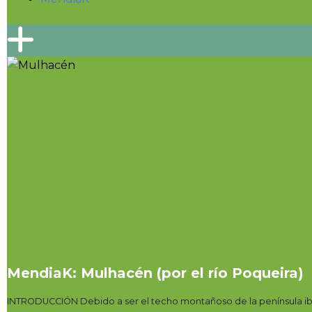
MendiaK: Mulhacén (por el río Poqueira)
INTRODUCCIÓN Debido a ser el techo montañoso de la península ibér