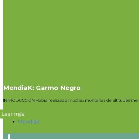
MendiaK: Garmo Negro
INTRODUCCIÓN Había realizado muchas montañas de altitudes menore
Leer más
MendiaK