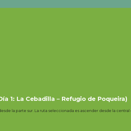
a 1: La Cebadilla – Refugio de Poqueira)
sde la parte sur. La ruta seleccionada es ascender desde la central el