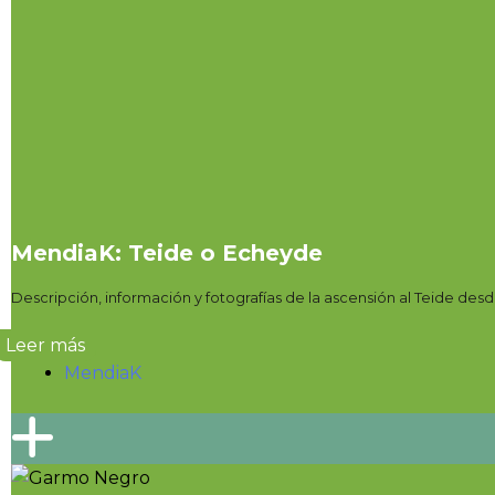
MendiaK: Teide o Echeyde
Descripción, información y fotografías de la ascensión al Teide des
Leer más
MendiaK