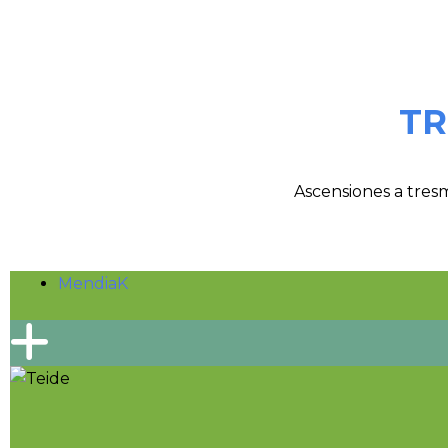
TR
Ascensiones a tres
MendiaK