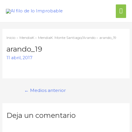
Me
prin
Inicio
MendiaK
MendiaK: Monte Santiago/Arando
arando_19
arando_19
11 abril, 2017
Navegación
←
Medios anterior
de
entradas
Deja un comentario