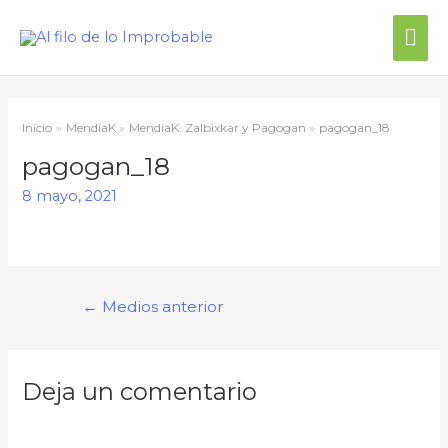
Me
prin
Inicio
MendiaK
MendiaK: Zalbixkar y Pagogan
pagogan_18
pagogan_18
8 mayo, 2021
Navegación
←
Medios anterior
de
entradas
Deja un comentario