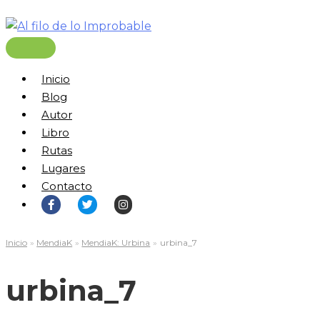
Ir
al
contenido
Menú
principal
Inicio
Blog
Autor
Libro
Rutas
Lugares
Contacto
Inicio
MendiaK
MendiaK: Urbina
urbina_7
urbina_7