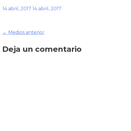
14 abril, 2017
14 abril, 2017
Navegación
←
Medios anterior
de
Deja un comentario
entradas