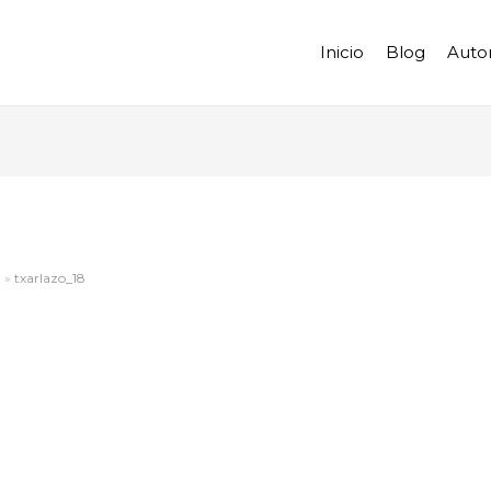
Inicio
Blog
Auto
a
txarlazo_18