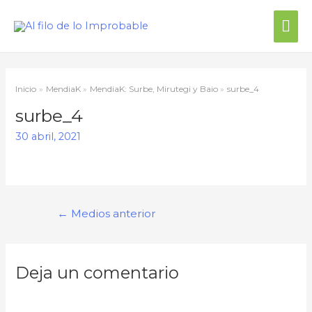
Me
prin
Inicio
MendiaK
MendiaK: Surbe, Mirutegi y Baio
surbe_4
surbe_4
30 abril, 2021
Navegación
←
Medios anterior
de
entradas
Deja un comentario