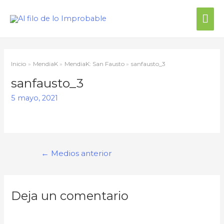
Me
prin
Inicio
MendiaK
MendiaK: San Fausto
sanfausto_3
sanfausto_3
5 mayo, 2021
Navegación
←
Medios anterior
de
entradas
Deja un comentario