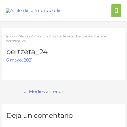
Me
prin
Inicio
MendiaK
MendiaK: Salto Nervión, Bertzeta y Bagate
bertzeta_24
bertzeta_24
6 mayo, 2021
Navegación
←
Medios anterior
de
entradas
Deja un comentario