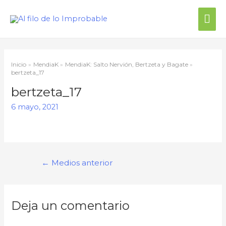
Me
prin
Inicio
MendiaK
MendiaK: Salto Nervión, Bertzeta y Bagate
bertzeta_17
bertzeta_17
6 mayo, 2021
Navegación
←
Medios anterior
de
entradas
Deja un comentario