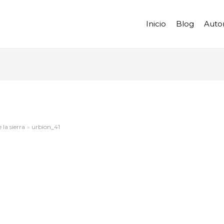
Inicio
Blog
Auto
la sierra
urbion_41