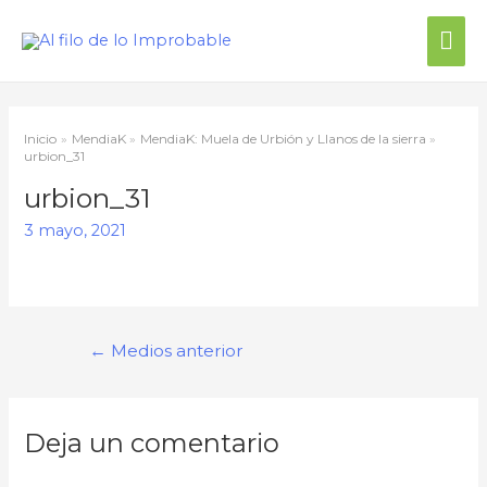
Me
prin
Inicio
MendiaK
MendiaK: Muela de Urbión y Llanos de la sierra
urbion_31
urbion_31
3 mayo, 2021
Navegación
←
Medios anterior
de
entradas
Deja un comentario