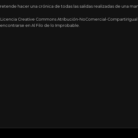
tende hacer una crónica de todas las salidas realizadas de una maner
a Licencia Creative Commons Atribución-NoComercial-CompartirIgual 4
encontrarse en Al Filo de lo Improbable.