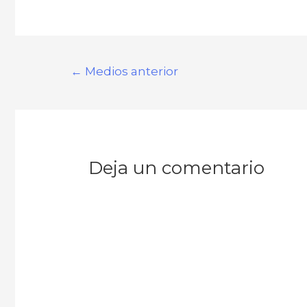
Navegación
←
Medios anterior
de
entradas
Deja un comentario