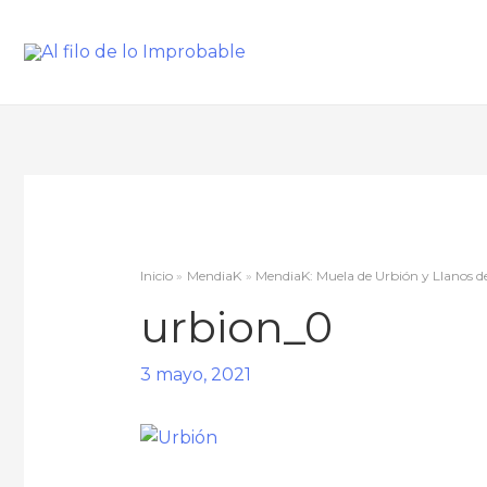
Inicio
MendiaK
MendiaK: Muela de Urbión y Llanos de 
urbion_0
3 mayo, 2021