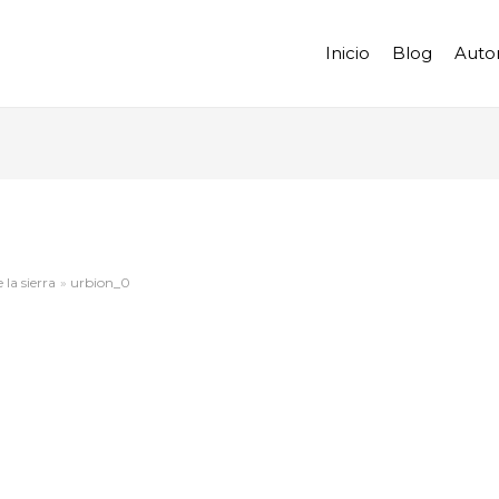
Inicio
Blog
Auto
la sierra
urbion_0