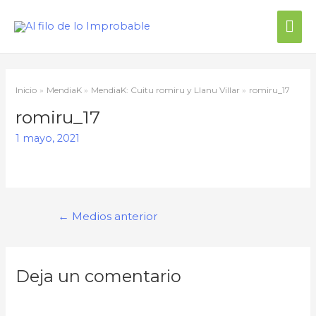
Me
prin
Inicio
MendiaK
MendiaK: Cuitu romiru y Llanu Villar
romiru_17
romiru_17
1 mayo, 2021
Navegación
←
Medios anterior
de
entradas
Deja un comentario