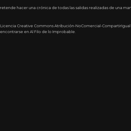
etende hacer una crónica de todas las salidas realizadas de una man
a Licencia Creative Commons Atribución-NoComercial-CompartirIgual 4
encontrarse en Al Filo de lo Improbable.