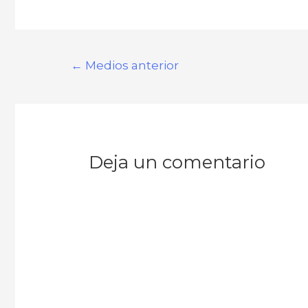
Navegación
←
Medios anterior
de
entradas
Deja un comentario