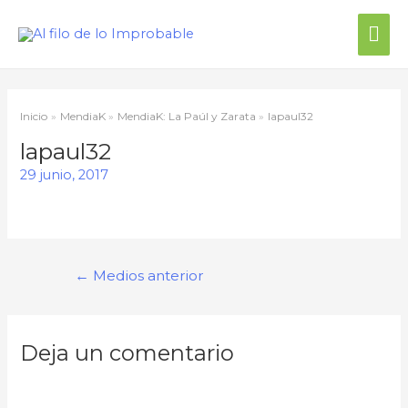
Me
prin
Inicio
MendiaK
MendiaK: La Paúl y Zarata
lapaul32
lapaul32
29 junio, 2017
Navegación
←
Medios anterior
de
entradas
Deja un comentario