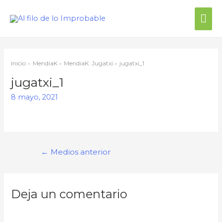
Me
prin
Inicio
MendiaK
MendiaK: Jugatxi
jugatxi_1
jugatxi_1
8 mayo, 2021
Navegación
←
Medios anterior
de
entradas
Deja un comentario