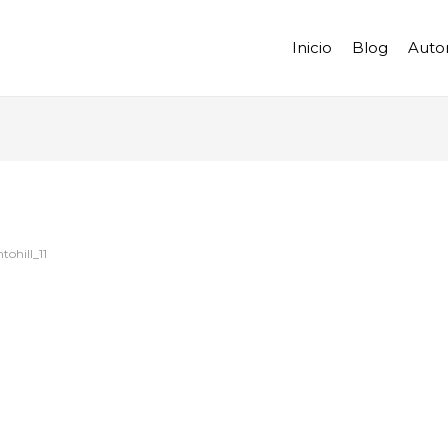
Inicio
Blog
Auto
tohill_11