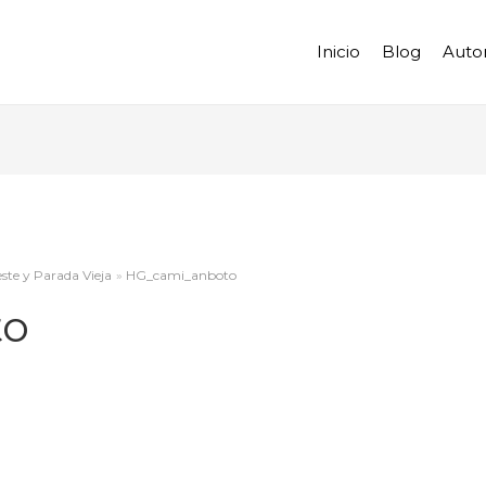
Inicio
Blog
Auto
te y Parada Vieja
HG_cami_anboto
to