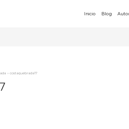
Inicio
Blog
Auto
rada
costaquebrada17
7