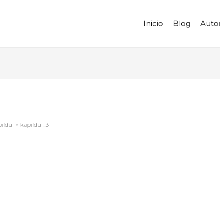
Inicio
Blog
Auto
pildui
kapildui_3