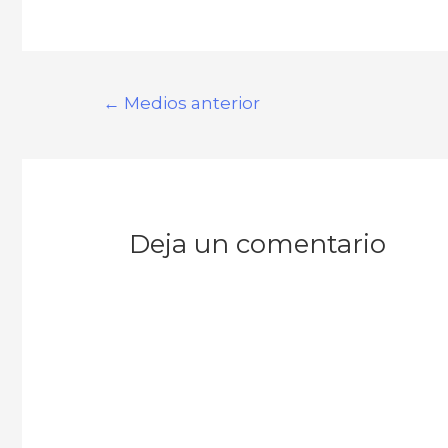
Navegación
←
Medios anterior
de
entradas
Deja un comentario