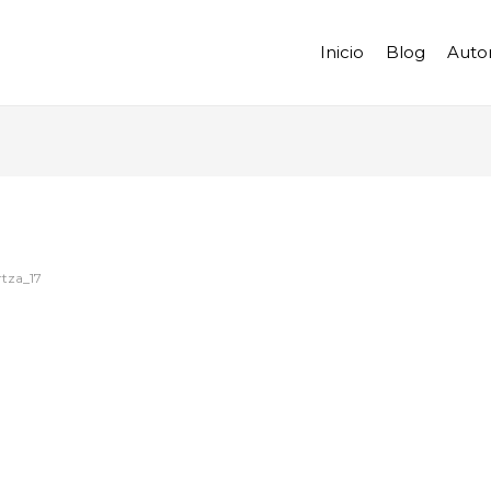
Inicio
Blog
Auto
rtza_17