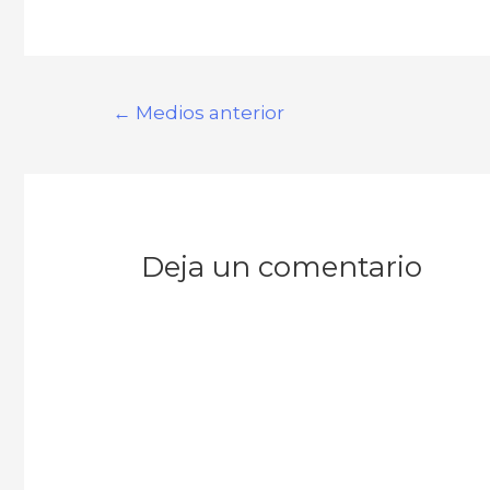
Navegación
←
Medios anterior
de
entradas
Deja un comentario