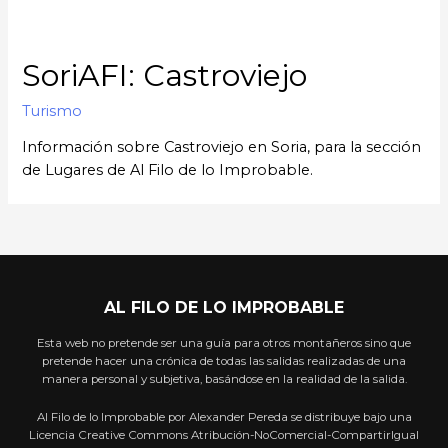
SoriAFI: Castroviejo
Turismo
Información sobre Castroviejo en Soria, para la sección
de Lugares de Al Filo de lo Improbable.
AL FILO DE LO IMPROBABLE
Esta web no pretende ser una guía para otros montañeros sino que
pretende hacer una crónica de todas las salidas realizadas de una
manera personal y subjetiva, basándose en la realidad de la salida.
Al Filo de lo Improbable por Alexander Pereda se distribuye bajo una
Licencia Creative Commons Atribución-NoComercial-CompartirIgual