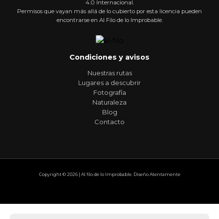
4.0 Internacional.
Permisos que vayan más allá de lo cubierto por esta licencia pueden
encontrarse en Al Filo de lo Improbable.
Condiciones y avisos
Nuestras rutas
Lugares a descubrir
Fotografía
Naturaleza
Blog
Contacto
Copyright © 2026 | Al filo de lo Improbable. Diseño Atentamente