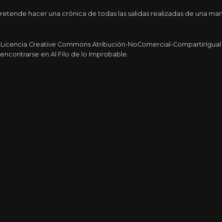
etende hacer una crónica de todas las salidas realizadas de una man
a Licencia Creative Commons Atribución-NoComercial-CompartirIgual 4
encontrarse en Al Filo de lo Improbable.