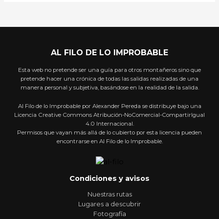
AL FILO DE LO IMPROBABLE
Esta web no pretende ser una guía para otros montañeros sino que
pretende hacer una crónica de todas las salidas realizadas de una
manera personal y subjetiva, basándose en la realidad de la salida.
Al Filo de lo Improbable por Alexander Pereda se distribuye bajo una
Licencia Creative Commons Atribución-NoComercial-CompartirIgual
4.0 Internacional.
Permisos que vayan más allá de lo cubierto por esta licencia pueden
encontrarse en Al Filo de lo Improbable.
Condiciones y avisos
Nuestras rutas
Lugares a descubrir
Fotografía