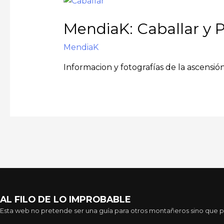
MendiaK: Caballar y 
MendiaK
Informacion y fotografías de la ascensió
AL FILO DE LO IMPROBABLE
Esta web no pretende ser una guía para otros montañeros sino que pre