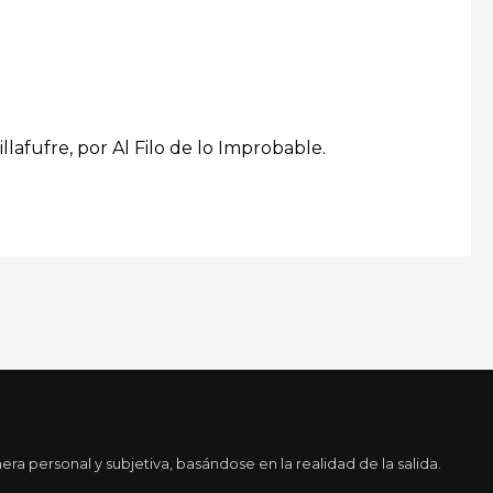
afufre, por Al Filo de lo Improbable.
a personal y subjetiva, basándose en la realidad de la salida.