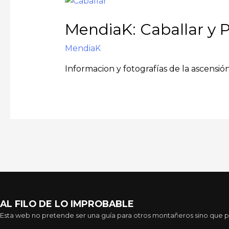
MendiaK: Caballar y 
MendiaK
Informacion y fotografías de la ascensió
AL FILO DE LO IMPROBABLE
Esta web no pretende ser una guía para otros montañeros sino que pre