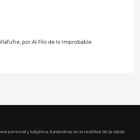
afufre, por Al Filo de lo Improbable.
a personal y subjetiva, basándose en la realidad de la salida.