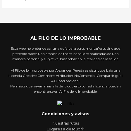
AL FILO DE LO IMPROBABLE
Esta web no pretende ser una guía para otros montañeros sino que
pretende hacer una crónica de todas las salidas realizadas de una
manera personal y subjetiva, basándose en la realidad de la salida.
Al Filo de lo Improbable por Alexander Pereda se distribuye bajo una
Licencia Creative Commons Atribución-NoComercial-CompartirIgual
4.0 Internacional.
Permisos que vayan más allá de lo cubierto por esta licencia pueden
encontrarse en Al Filo de lo Improbable.
Condiciones y avisos
Nuestras rutas
Lugares a descubrir